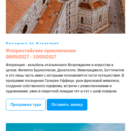
Выходные во Флоренции
Флорентийские приключения
08/05/2027 - 10/05/2027
Флоренция - колыбель итальянского Возрождения и искусства в
целом. Филиппо Брунеллески, Донателло, Микеланджело, Боттичелли
и это лишь часть имен с которыми познакомятся гости путешествия. В
программе посещение Галереи Уффици, урок фресковой живописи,
создание собственного парфюма, встречи с ремесленниками и
художниками, ужин в секретной локации тет-а-тет с шеф-поваром.
Программа тура
Оставить заявку