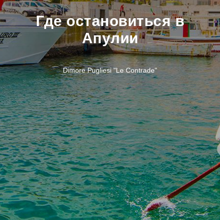
Где остановиться в
Апулии
Dimore Pugliesi "Le Contrade"